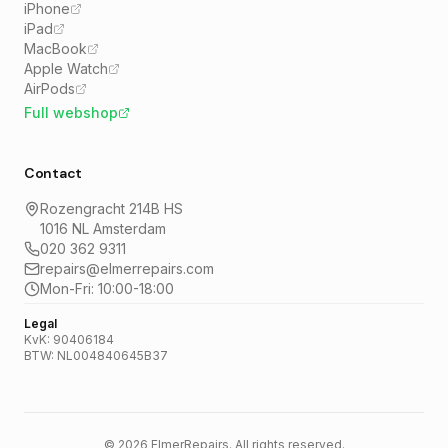
iPhone
iPad
MacBook
Apple Watch
AirPods
Full webshop
Contact
Rozengracht 214B HS
1016 NL Amsterdam
020 362 9311
repairs@elmerrepairs.com
Mon-Fri: 10:00-18:00
Legal
KvK: 90406184
BTW: NL004840645B37
©
2026
ElmerRepairs.
All rights reserved.