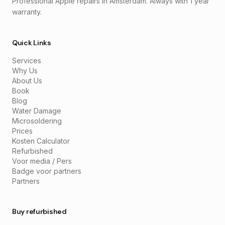
Professional Apple repairs in Amsterdam. Always with 1 year
warranty.
Quick Links
Services
Why Us
About Us
Book
Blog
Water Damage
Microsoldering
Prices
Kosten Calculator
Refurbished
Voor media / Pers
Badge voor partners
Partners
Buy refurbished