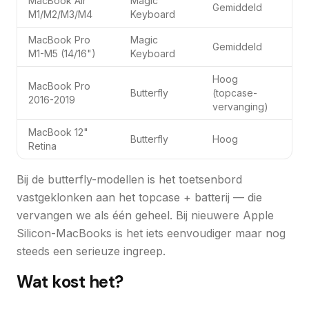
MacBook Air
Magic
Gemiddeld
M1/M2/M3/M4
Keyboard
MacBook Pro
Magic
Gemiddeld
M1-M5 (14/16")
Keyboard
Hoog
MacBook Pro
Butterfly
(topcase-
2016-2019
vervanging)
MacBook 12"
Butterfly
Hoog
Retina
Bij de butterfly-modellen is het toetsenbord
vastgeklonken aan het topcase + batterij — die
vervangen we als één geheel. Bij nieuwere Apple
Silicon-MacBooks is het iets eenvoudiger maar nog
steeds een serieuze ingreep.
Wat kost het?