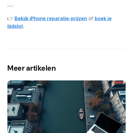
---
👉
Bekijk iPhone reparatie-prijzen
of
boek je
tijdslot
.
Meer artikelen