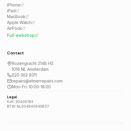
iPhone
iPad
MacBook
Apple Watch
AirPods
Full webshop
Contact
Rozengracht 214B HS
1016 NL Amsterdam
020 362 9311
repairs@elmerrepairs.com
Mon-Fri: 10:00-18:00
Legal
KvK: 90406184
BTW: NL004840645B37