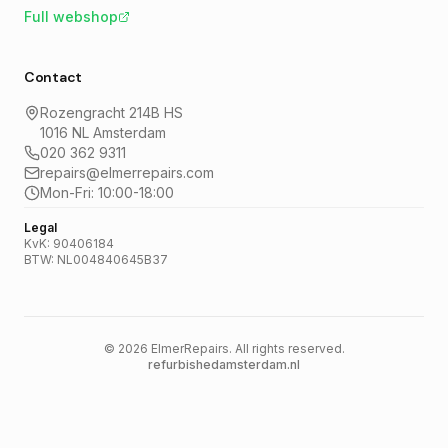
Full webshop
Contact
Rozengracht 214B HS
1016 NL Amsterdam
020 362 9311
repairs@elmerrepairs.com
Mon-Fri: 10:00-18:00
Legal
KvK: 90406184
BTW: NL004840645B37
©
2026
ElmerRepairs.
All rights reserved.
refurbishedamsterdam.nl